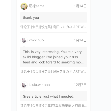
尼禄sama
1月14日
thank you
评论于
[会员][设定集] 島田フミカネ ART WORKS EXTRA Luminous Witches[DL]
xnxx hub
1月14日
This iis vey interesting, You're a very
skilld blogger. I've joined your rrss
feed and look forard to seekimg mor
of your wonderfu post. Also, I've sh…
评论于
[会员][设定集] 島田フミカネ ART WORKS EXTRA Luminous Witches[DL]
lululu.win xxx
12月7日
Grea article, just what I needed.
评论于
[会员][设定集]苍翼默示录刻之幻影 BLAZBLUE CHRONOPHANTASMA 公式設定資料集II