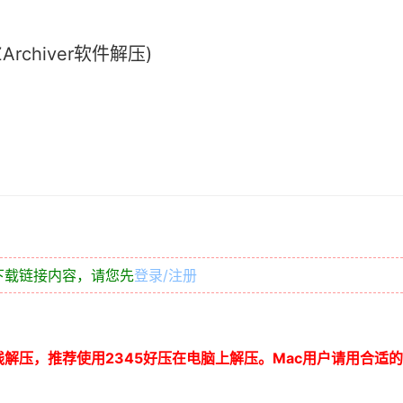
chiver软件解压)
下载链接内容，请您先
登录/注册
线解压，推荐使用
2345
好压在电脑上解压。
Mac
用户请用合适的