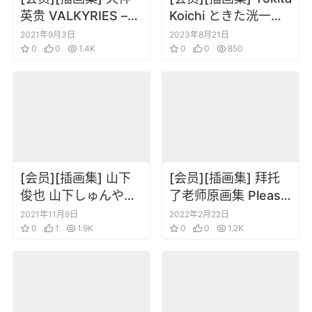
英贵 VALKYRIES –
Koichi ときた洸一画
Third Sortie- マクロ
集 任務・了解
2021年9月3日
2023年8月21日
ス画集
0
0
1.4K
0
0
850
[会员][插画集] 山下
[会员][插画集] 拜托
俊也 山下しゅんや作
了老师原画集 Please!
品集I Sweet Dreams
Teacher Visual
2021年11月9日
2022年2月22日
0
1
1.9K
Collection
0
0
1.2K