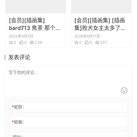
[会员][插画集]
[会员][插画集] [插画
bard713 焦茶 那个夏
集]败犬女主太多了！
天我看见天使 诗歌画
伊右群 ARTWORKS
2022年4月5日
2026年6月11日
集
0
0
2.0K
0
0
337
发表评论
*
昵称：
*
邮箱：
网址：