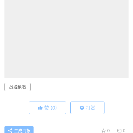
战姬绝唱
赞
(0)
打赏
生成海报
0
0