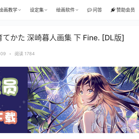
绘画教学
设定集
绘画软件
问答
赞助会员
かた 深崎暮人画集 下 Fine. [DL版]
:09
•
阅读 1784