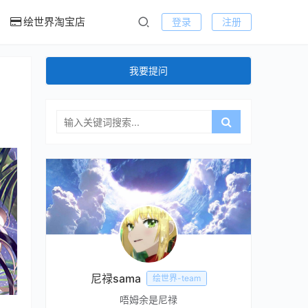
绘世界淘宝店
登录
注册
我要提问
尼禄sama
绘世界-team
唔姆余是尼禄