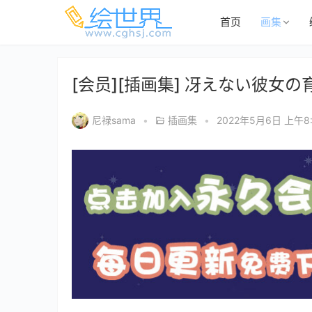
首页
画集
[会员][插画集] 冴えない彼女の育て
尼禄sama
•
插画集
•
2022年5月6日 上午8