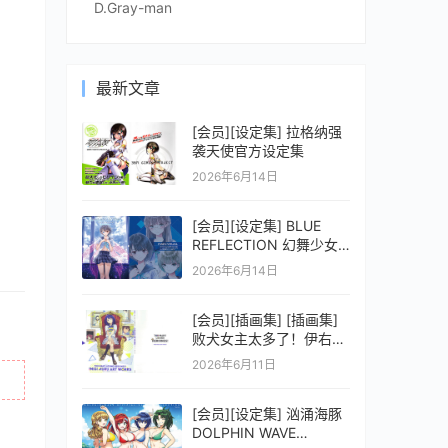
D.Gray-man
最新文章
[会员][设定集] 拉格纳强
袭天使官方设定集
2026年6月14日
[会员][设定集] BLUE
REFLECTION 幻舞少女
之剑公式ビジュアルコレ
2026年6月14日
クション (電撃の攻略本)
[会员][插画集] [插画集]
败犬女主太多了！伊右群
ARTWORKS
2026年6月11日
[会员][设定集] 汹涌海豚
DOLPHIN WAVE