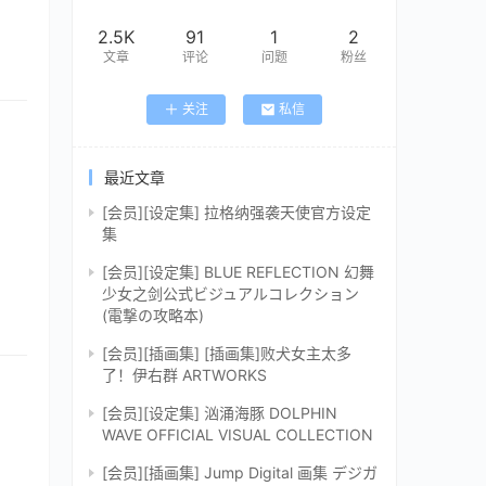
2.5K
91
1
2
文章
评论
问题
粉丝
关注
私信
最近文章
[会员][设定集] 拉格纳强袭天使官方设定
集
[会员][设定集] BLUE REFLECTION 幻舞
少女之剑公式ビジュアルコレクション
(電撃の攻略本)
[会员][插画集] [插画集]败犬女主太多
了！伊右群 ARTWORKS
[会员][设定集] 汹涌海豚 DOLPHIN
WAVE OFFICIAL VISUAL COLLECTION
[会员][插画集] Jump Digital 画集 デジガ