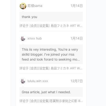
尼禄sama
1月14日
thank you
评论于
[会员][设定集] 島田フミカネ ART WORKS EXTRA Luminous Witches[DL]
xnxx hub
1月14日
This iis vey interesting, You're a very
skilld blogger. I've joined your rrss
feed and look forard to seekimg mor
of your wonderfu post. Also, I've sh…
评论于
[会员][设定集] 島田フミカネ ART WORKS EXTRA Luminous Witches[DL]
lululu.win xxx
12月7日
Grea article, just what I needed.
评论于
[会员][设定集]苍翼默示录刻之幻影 BLAZBLUE CHRONOPHANTASMA 公式設定資料集II