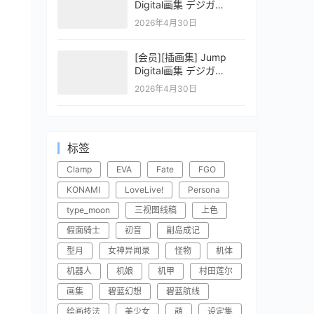
Digital画集 デジガ
CLAYMORE 2
2026年4月30日
[会员][插画集] Jump
Digital画集 デジガ
CLAYMORE 1
2026年4月30日
标签
Clamp
EVA
Fate
FGO
KONAMI
LoveLive!
Persona
type_moon
三视图线稿
上色
假面骑士
初音
副岛成记
型月
女神异闻录
怪物
机体
机器人
机娘
机甲
村田莲尔
画集
碧蓝幻想
碧蓝航线
绘画技法
美少女
萌
设定集