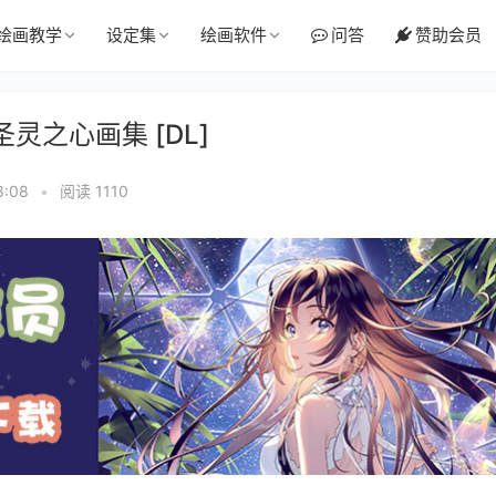
绘画教学
设定集
绘画软件
问答
赞助会员
圣灵之心画集 [DL]
8:08
•
阅读 1110