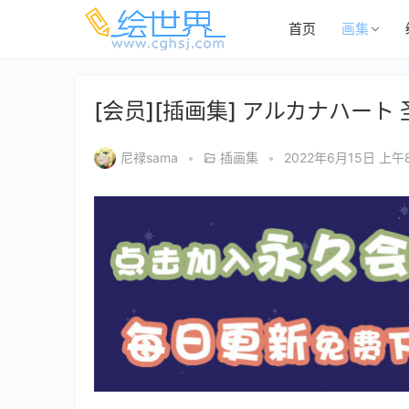
首页
画集
[会员][插画集] アルカナハート 
尼禄sama
•
插画集
•
2022年6月15日 上午