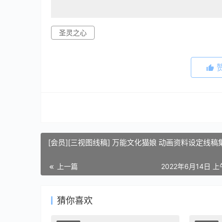
圣灵之心
[会员][三视图线稿] 万能文化猫娘 动画资料设定线稿
上一篇
2022年6月14日 上
猜你喜欢