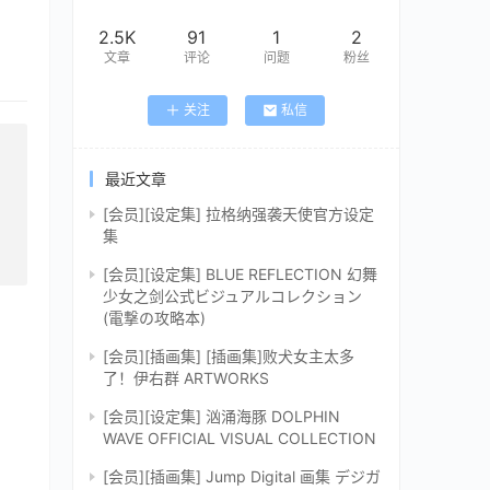
2.5K
91
1
2
文章
评论
问题
粉丝
关注
私信
最近文章
[会员][设定集] 拉格纳强袭天使官方设定
集
[会员][设定集] BLUE REFLECTION 幻舞
少女之剑公式ビジュアルコレクション
(電撃の攻略本)
[会员][插画集] [插画集]败犬女主太多
了！伊右群 ARTWORKS
[会员][设定集] 汹涌海豚 DOLPHIN
WAVE OFFICIAL VISUAL COLLECTION
[会员][插画集] Jump Digital 画集 デジガ