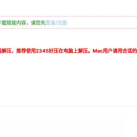
下载链接内容，请您先
登录/注册
线解压，推荐使用
2345
好压在电脑上解压。
Mac
用户请用合适的