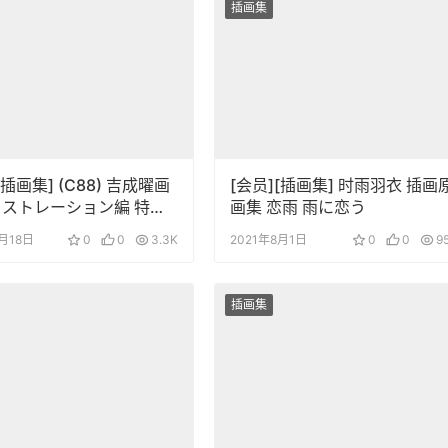
插画集
[插画集] (C88) 吉成曜画
[会员][插画集] 时雨羽衣 插画
ラストレーション編 特典
画集 恋雨 雨に恋う
吉成曜のうすい本」
9月18日
0
0
3.3K
2021年8月1日
0
0
9
插画集