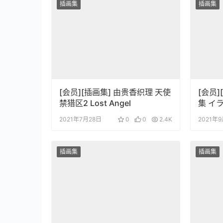
插画集
插画集
[会员][插画集] 由贵香织理 天使
[会员]
禁猎区2 Lost Angel
集 イ
冊子「
2021年7月28日
0
0
2.4K
2021年
插画集
插画集