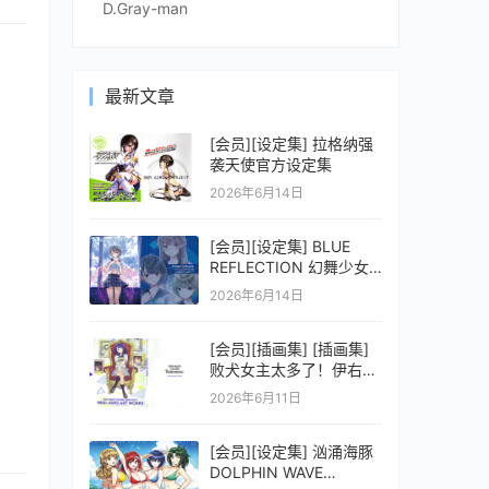
D.Gray-man
最新文章
[会员][设定集] 拉格纳强
袭天使官方设定集
2026年6月14日
[会员][设定集] BLUE
REFLECTION 幻舞少女
之剑公式ビジュアルコレ
2026年6月14日
クション (電撃の攻略本)
[会员][插画集] [插画集]
败犬女主太多了！伊右群
ARTWORKS
2026年6月11日
[会员][设定集] 汹涌海豚
DOLPHIN WAVE