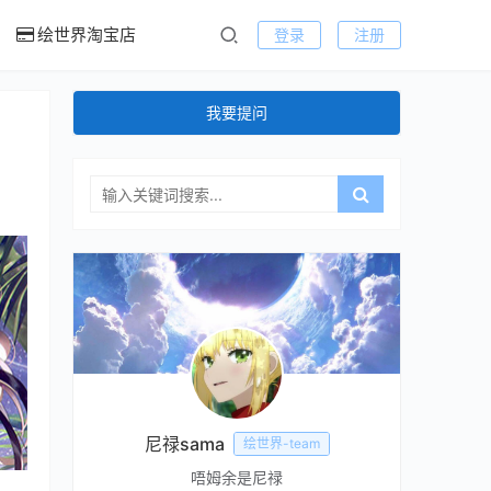
绘世界淘宝店
登录
注册
我要提问
尼禄sama
绘世界-team
唔姆余是尼禄