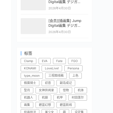
Digital画集 デジガ
CLAYMORE 2
2026年4月30日
[会员][插画集] Jump
Digital画集 デジガ
CLAYMORE 1
2026年4月30日
标签
Clamp
EVA
Fate
FGO
KONAMI
LoveLive!
Persona
type_moon
三视图线稿
上色
假面骑士
初音
副岛成记
型月
女神异闻录
怪物
机体
机器人
机娘
机甲
村田莲尔
画集
碧蓝幻想
碧蓝航线
绘画技法
美少女
萌
设定集