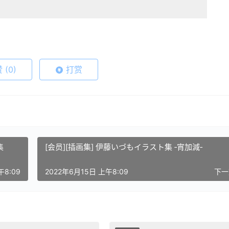
赞
(0)
打赏
集
[会员][插画集] 伊藤いづもイラスト集 ‐宵加減‐
午8:09
2022年6月15日 上午8:09
下