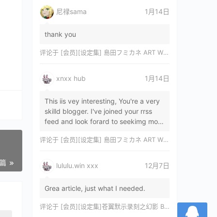
尼禄sama
1月14日
thank you
评论于
[会员][设定集] 島田フミカネ ART WORKS EXTRA Luminous Witches[DL]
xnxx hub
1月14日
This iis vey interesting, You're a very
skilld blogger. I've joined your rrss
feed and look forard to seekimg mor
of your wonderfu post. Also, I've sh…
评论于
[会员][设定集] 島田フミカネ ART WORKS EXTRA Luminous Witches[DL]
一篇
lululu.win xxx
12月7日
Grea article, just what I needed.
评论于
[会员][设定集]苍翼默示录刻之幻影 BLAZBLUE CHRONOPHANTASMA 公式設定資料集II