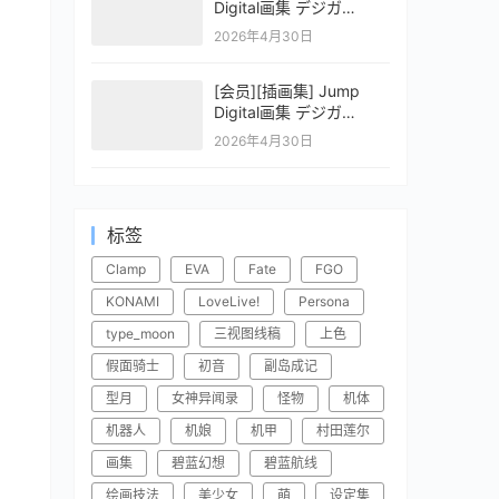
Digital画集 デジガ
CLAYMORE 2
2026年4月30日
[会员][插画集] Jump
Digital画集 デジガ
CLAYMORE 1
2026年4月30日
标签
Clamp
EVA
Fate
FGO
KONAMI
LoveLive!
Persona
type_moon
三视图线稿
上色
假面骑士
初音
副岛成记
型月
女神异闻录
怪物
机体
机器人
机娘
机甲
村田莲尔
画集
碧蓝幻想
碧蓝航线
绘画技法
美少女
萌
设定集