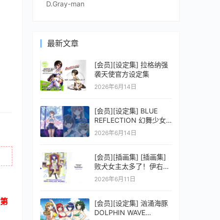
D.Gray-man
最新文章
[会员][设定集] 拉格纳强
袭天使官方设定集
2026年6月14日
[会员][设定集] BLUE
REFLECTION 幻舞少女
之剑公式ビジュアルコレ
2026年6月14日
クション (電撃の攻略本)
[会员][插画集] [插画集]
败犬女主太多了！伊右群
ARTWORKS
2026年6月11日
第
[会员][设定集] 汹涌海豚
DOLPHIN WAVE