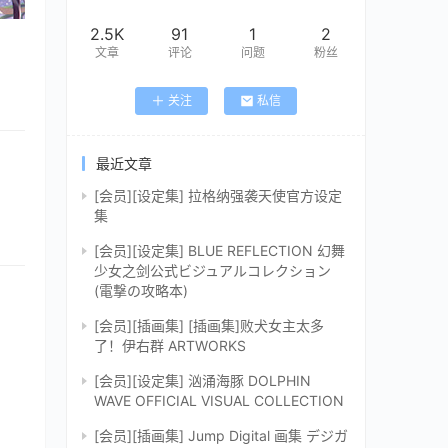
2.5K
91
1
2
文章
评论
问题
粉丝
关注
私信
最近文章
[会员][设定集] 拉格纳强袭天使官方设定
集
[会员][设定集] BLUE REFLECTION 幻舞
少女之剑公式ビジュアルコレクション
(電撃の攻略本)
[会员][插画集] [插画集]败犬女主太多
了！伊右群 ARTWORKS
[会员][设定集] 汹涌海豚 DOLPHIN
WAVE OFFICIAL VISUAL COLLECTION
[会员][插画集] Jump Digital 画集 デジガ