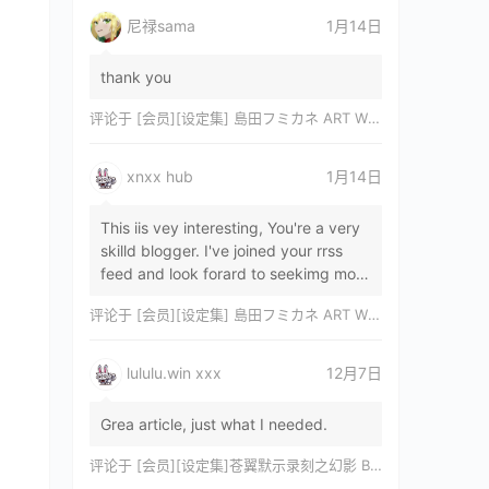
尼禄sama
1月14日
thank you
评论于
[会员][设定集] 島田フミカネ ART WORKS EXTRA Luminous Witches[DL]
xnxx hub
1月14日
This iis vey interesting, You're a very
skilld blogger. I've joined your rrss
feed and look forard to seekimg mor
of your wonderfu post. Also, I've sh…
评论于
[会员][设定集] 島田フミカネ ART WORKS EXTRA Luminous Witches[DL]
lululu.win xxx
12月7日
Grea article, just what I needed.
评论于
[会员][设定集]苍翼默示录刻之幻影 BLAZBLUE CHRONOPHANTASMA 公式設定資料集II