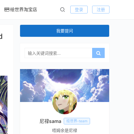
绘世界淘宝店
登录
注册
我要提问
d
尼禄sama
绘世界-team
唔姆余是尼禄