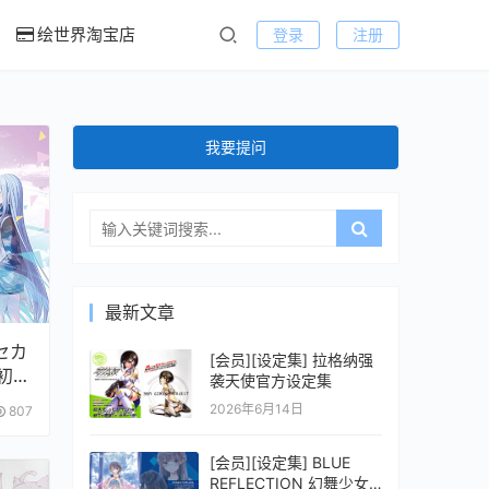
绘世界淘宝店
登录
注册
我要提问
最新文章
セカ
[会员][设定集] 拉格纳强
 初音
袭天使官方设定集
ブッ
2026年6月14日
807
[会员][设定集] BLUE
REFLECTION 幻舞少女