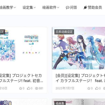
绘画教学
设定集
绘画软件
问答
赞助会员
设定
日系动画设定
[设定集] プロジェクトセカ
[会员][设定集] プロジェクト
フルステージ! feat. 初音
イ カラフルステージ！ feat.
公式ビジュアルファンブッ
ミク 公式ビジュアルファン
月10日
0
0
681
2023年7月7日
0
0
2
ク
插画集