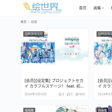
首页
画集
首页
初音
日韩游戏设定
日韩游戏
[会员][设定集] プロジェクトセカ
[会员]
イ カラフルステージ！ feat. 初音
イ カラ
ミク 公式ビジュアルファンブッ
ミク 
2024年3月10日
0
0
808
2024年3
ク Vol.3
ク Vol.
插画集
插画集