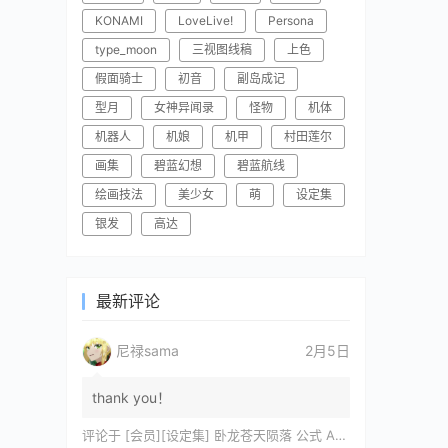
KONAMI
LoveLive!
Persona
type_moon
三视图线稿
上色
假面骑士
初音
副岛成记
型月
女神异闻录
怪物
机体
机器人
机娘
机甲
村田莲尔
画集
碧蓝幻想
碧蓝航线
绘画技法
美少女
萌
设定集
银发
高达
最新评论
尼禄sama
2月5日
thank you！
评论于
[会员][设定集] 卧龙苍天陨落 公式 ARTWORKS[DL]