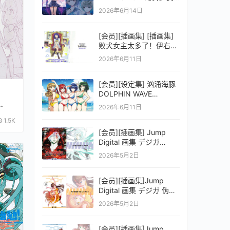
之剑公式ビジュアルコレ
2026年6月14日
クション (電撃の攻略本)
[会员][插画集] [插画集]
败犬女主太多了！伊右群
ARTWORKS
2026年6月11日
[会员][设定集] 汹涌海豚
DOLPHIN WAVE
OFFICIAL VISUAL
2026年6月11日
COLLECTION
1.5K
[会员][插画集] Jump
Digital 画集 デジガ
D.Gray-man
2026年5月2日
[会员][插画集]Jump
Digital 画集 デジガ 伪恋
ニセコイ 3
2026年5月2日
[会员][插画集]Jump