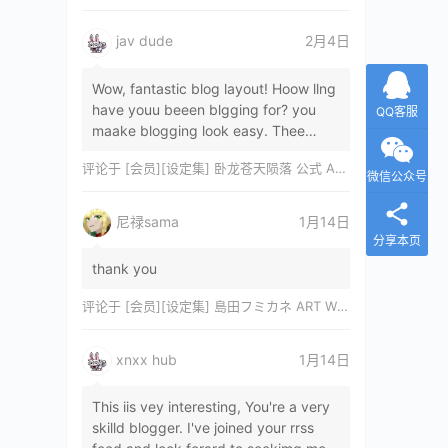
jav dude
2月4日
Wow, fantastic blog layout! Hoow llng
have youu beeen blgging for? you
QQ客服
maake blogging look easy. Thee
overall lok oof yoour sitre iss
评论于
[会员][设定集] 卧龙苍天陨落 公式 ARTWORKS[DL]
magnificent, let…
微信公众号
尼禄sama
1月14日
分享本页
thank you
评论于
[会员][设定集] 島田フミカネ ART WORKS EXTRA Luminous Witches[DL]
xnxx hub
1月14日
This iis vey interesting, You're a very
skilld blogger. I've joined your rrss