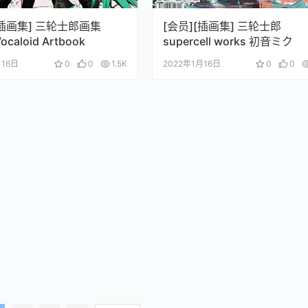
[插画集] 三轮士郎画集
[会员][插画集] 三轮士郎
Vocaloid Artbook
supercell works 初音ミク
月16日
0
0
1.5K
2022年1月16日
0
0