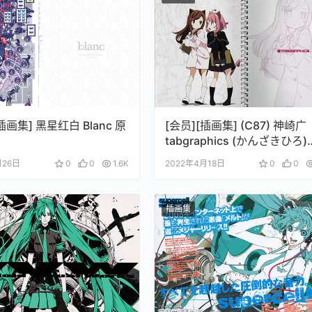
插画集] 黑星红白 Blanc 原
[会员][插画集] (C87) 神崎广
tabgraphics (かんざきひろ)
Roughsketches
月26日
0
0
1.6K
2022年4月18日
0
0
插画集