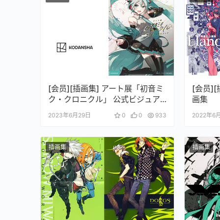
[会员][插画集] アート展「初音ミ
[会员][
ク・クロニクル」 公式ビジュア
画集
ルブック
2023年6月29日
0
0
933
2022年6
插画集
插画集