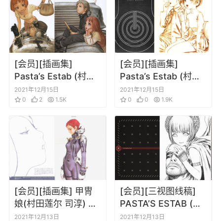
[会员][插画集]
[会员][插画集]
Pasta’s Estab (村田
Pasta’s Estab (村田
莲尔) Last Exile
莲尔) Fa Documenta
2021年12月15日
2021年12月15日
Region 2 DVD 最终
0
2
1.5K
001+002 Collection
0
0
1.9K
流放银翼之法姆明信
Catalouge
片套装
[会员][插画集] 甲冑
[会员][三视图线稿]
娘(村田莲尔 司淳) 青
PASTA’S ESTAB (村
の6号 Character
田莲尔) An Another
2021年12月13日
2021年12月13日