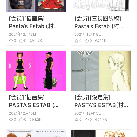
[会员][插画集]
[会员][三视图线稿]
Pasta’s Estab (村田
Pasta’s Estab (村田
莲尔)futuregraph
莲尔)ラストエグザイ
2021年12月15日
2021年12月15日
(Comic Kairakuten)
0
0
2.7K
ル‐银翼のファム‐設定
0
0
1.1K
插画集[更新到
資料集
20211215]
[会员][插画集]
[会员][设定集]
PASTA’S ESTAB (村
PASTA’S ESTAB(村
田莲尔) Like a
田莲尔) SPHERES++
2021年12月15日
2021年12月15日
Balanced Life
0
0
1.2K
LAST EXILE 角色档
0
0
1.7K
案 plus plus (Last
Exile)