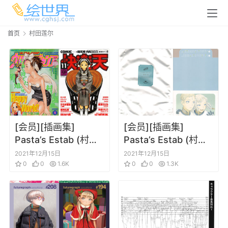
首页
村田莲尔
[会员][插画集]
[会员][插画集]
Pasta’s Estab (村田
Pasta’s Estab (村田
莲尔) 快楽天表紙３4
莲尔) LAST EXILE
2021年12月15日
2021年12月15日
枚
0
0
1.6K
2012日历（Last
0
0
1.3K
Exile）