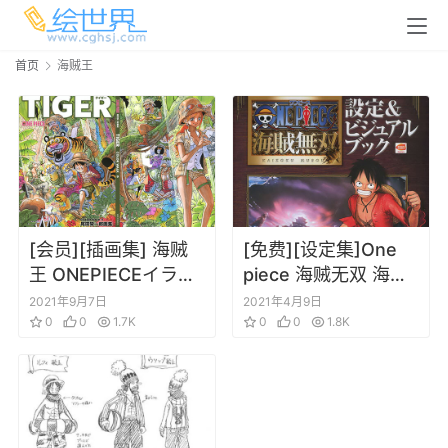
首页
海贼王
[会员][插画集] 海贼
[免费][设定集]One
王 ONEPIECEイラス
piece 海贼无双 海贼
ト集 COLORWALK1-
王游戏设定集
2021年9月7日
2021年4月9日
9 (愛蔵版)
0
0
1.7K
0
0
1.8K