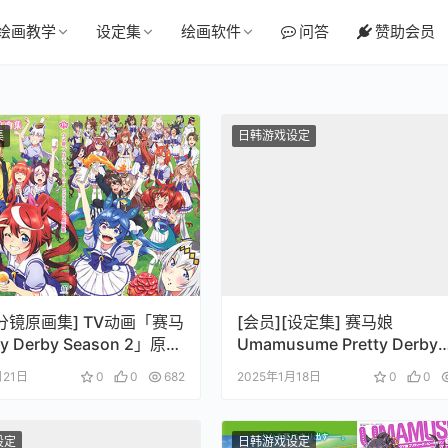
绘画教学
设定集
绘画软件
问答
赞助会员
集
日韩游戏设定
[分镜原画集] TV动画「赛马
[会员][设定集] 赛马娘
ty Derby Season 2」原画
Umamusume Pretty Derby
Artworks Vol.03
月21日
0
0
682
2025年1月18日
0
0
设定
日韩游戏设定