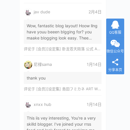
jav dude
2月4日
Wow, fantastic blog layout! Hoow llng
have youu beeen blgging for? you
QQ客服
maake blogging look easy. Thee
overall lok oof yoour sitre iss
评论于
[会员][设定集] 卧龙苍天陨落 公式 ARTWORKS[DL]
magnificent, let…
微信公众号
尼禄sama
1月14日
分享本页
thank you
评论于
[会员][设定集] 島田フミカネ ART WORKS EXTRA Luminous Witches[DL]
xnxx hub
1月14日
This iis vey interesting, You're a very
skilld blogger. I've joined your rrss