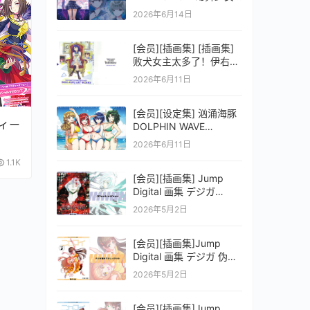
之剑公式ビジュアルコレ
2026年6月14日
クション (電撃の攻略本)
[会员][插画集] [插画集]
败犬女主太多了！伊右群
ARTWORKS
2026年6月11日
[会员][设定集] 汹涌海豚
ティー
DOLPHIN WAVE
OFFICIAL VISUAL
2026年6月11日
COLLECTION
1.1K
[会员][插画集] Jump
Digital 画集 デジガ
D.Gray-man
2026年5月2日
[会员][插画集]Jump
Digital 画集 デジガ 伪恋
ニセコイ 3
2026年5月2日
[会员][插画集]Jump