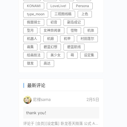
KONAMI
LoveLive!
Persona
type_moon
三视图线稿
上色
假面骑士
初音
副岛成记
型月
女神异闻录
怪物
机体
机器人
机娘
机甲
村田莲尔
画集
碧蓝幻想
碧蓝航线
绘画技法
美少女
萌
设定集
银发
高达
最新评论
尼禄sama
2月5日
thank you！
评论于
[会员][设定集] 卧龙苍天陨落 公式 ARTWORKS[DL]