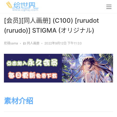
[会员][同人画册] (C100) [rurudot
(rurudo)] STIGMA (オリジナル)
尼禄sama
•
同人画册
•
2022年9月12日 下午11:33
素材介绍