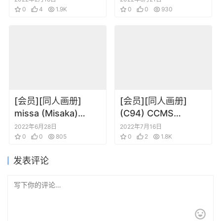
CITRUS
0
4
1.9K
ろず)
0
0
930
[会员][同人画册]
[会员][同人画册]
missa (Misaka)
(C94) CCMS
Shitei dokuhon (Yu-
(Koyama Shigeto)
2022年6月28日
2022年7月16日
Gi-Oh!)
0
0
805
XXXXXXXXXX
0
2
1.8K
(DARLING in the
发表评论
FRANXX)