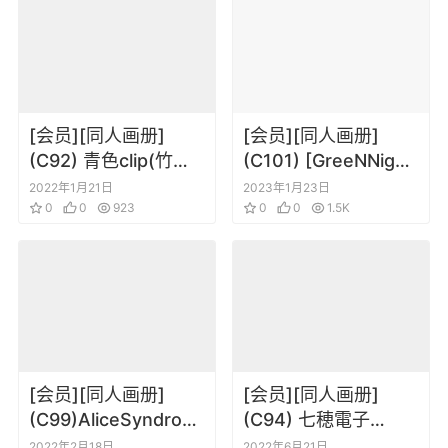
[会员][同人画册]
[会员][同人画册]
(C92) 青色clip(竹花
(C101) [GreeNNight
ノート) Kan-Dume 5
(GreeN)] Nightmare
2022年1月21日
2023年1月23日
0
0
923
Rakugaki (オリジナ
0
0
1.5K
ル)
[会员][同人画册]
[会员][同人画册]
(C99)AliceSyndrom
(C94) 七穂電子
e＊ 遠坂あさぎ
(77gl) MIX TYPE (よ
2022年2月18日
2022年6月21日