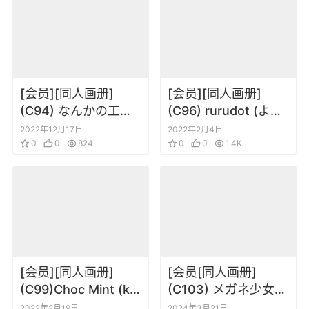
[会员][同人画册]
[会员][同人画册]
(C94) なんかの工房
(C96) rurudot (よろ
(lack) FlagMents
ず) LILITICS
2022年12月17日
2022年2月4日
Order II (FateGrand
0
0
824
CATALOG
0
0
1.4K
Order)
[会员][同人画册]
[会员[同人画册]
(C99)Choc Mint (kr
(C103) メガネ少女
木) Mash
(Anmi) Avian
2022年2月19日
2024年3月21日