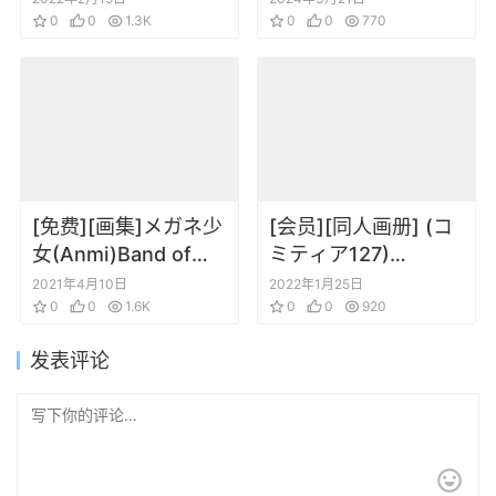
Collections (Fate
0
0
1.3K
Romance Pink label
0
0
770
Grand Order)
10 Endearing waltz
[免费][画集]メガネ少
[会员][同人画册] (コ
女(Anmi)Band of
ミティア127)
sisters同人小画册
CrepSucre (くれ～
2021年4月10日
2022年1月25日
0
0
1.6K
ぷ) CrerpSucre
0
0
920
vol.02 [DL版]
发表评论