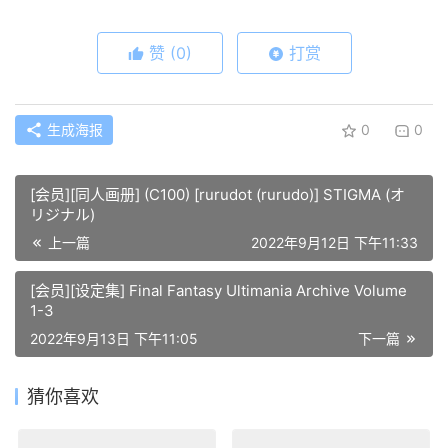
赞
(0)
打赏
生成海报
0
0
[会员][同人画册] (C100) [rurudot (rurudo)] STIGMA (オ
リジナル)
上一篇
2022年9月12日 下午11:33
[会员][设定集] Final Fantasy Ultimania Archive Volume
1-3
2022年9月13日 下午11:05
下一篇
猜你喜欢