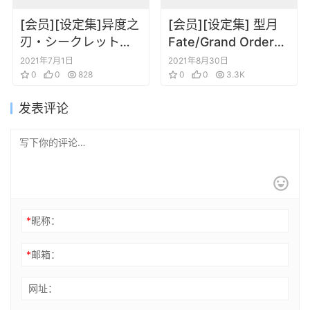
[会员][设定集]异度之
[会员][设定集] 型月
刃・シークレットフ
Fate/Grand Order
ァイル モナド・アー
Material IX
2021年7月1日
2021年8月30日
カイブス
0
0
828
0
0
3.3K
发表评论
*
昵称：
*
邮箱：
网址：