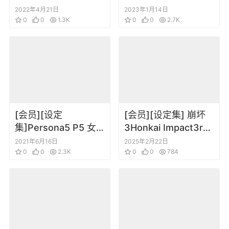
Ocarina Of Time
ープ完全読本
2022年4月21日
2023年1月14日
Complete Guide
0
0
1.3K
0
0
2.7K
Book
[会员][设定
[会员][设定集] 崩坏
集]Persona5 P5 女
3Honkai Impact3rd
神异闻录5插画原画设
Original Art VOL.2
2021年6月16日
2025年2月22日
定集
0
0
2.3K
0
0
784