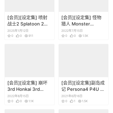
[会员][设定集] 喷射
[会员][设定集] 怪物
战士2 Splatoon 2
猎人 Monster
DLC设定集
Hunter Frontier
2025年1月12日
2022年7月15日
0
0
911
Online Anniversary
0
0
1.5K
2012 Book
[会员][设定集] 崩坏
[会员][设定集]副岛成
3rd Honkai 3rd
记 Persona4 P4U 女
Memorial FanBook
神异闻录4 设定插画
2022年8月15日
2021年6月16日
0
0
1.1K
原画设定集
0
1
1.5K