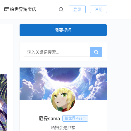
绘世界淘宝店
登录
注册
我要提问
尼禄sama
绘世界-team
唔姆余是尼禄