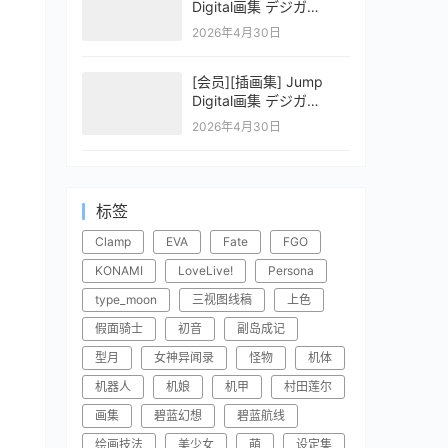
Digital画集 デジガ
CLAYMORE 2
2026年4月30日
[会员][插画集] Jump
Digital画集 デジガ
CLAYMORE 1
2026年4月30日
标签
Clamp
EVA
Fate
FGO
KONAMI
LoveLive!
Persona
type_moon
三视图线稿
上色
假面骑士
初音
副岛成记
型月
女神异闻录
怪物
机体
机器人
机娘
机甲
村田莲尔
画集
碧蓝幻想
碧蓝航线
绘画技法
美少女
萌
设定集