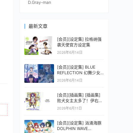
D.Gray-man
最新文章
[会员][设定集] 拉格纳强
袭天使官方设定集
2026年6月14日
[会员][设定集] BLUE
REFLECTION 幻舞少女
之剑公式ビジュアルコレ
2026年6月14日
クション (電撃の攻略本)
[会员][插画集] [插画集]
败犬女主太多了！伊右群
ARTWORKS
2026年6月11日
[会员][设定集] 汹涌海豚
DOLPHIN WAVE