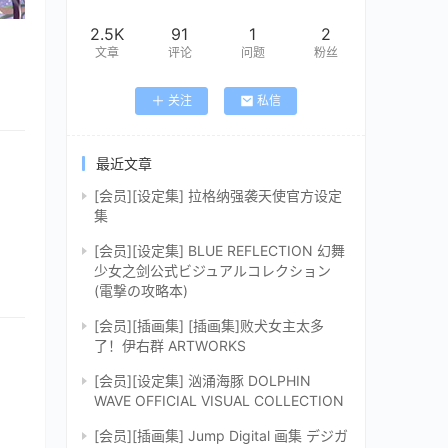
2.5K
91
1
2
文章
评论
问题
粉丝
关注
私信
最近文章
[会员][设定集] 拉格纳强袭天使官方设定
集
[会员][设定集] BLUE REFLECTION 幻舞
少女之剑公式ビジュアルコレクション
(電撃の攻略本)
[会员][插画集] [插画集]败犬女主太多
了！伊右群 ARTWORKS
[会员][设定集] 汹涌海豚 DOLPHIN
WAVE OFFICIAL VISUAL COLLECTION
[会员][插画集] Jump Digital 画集 デジガ