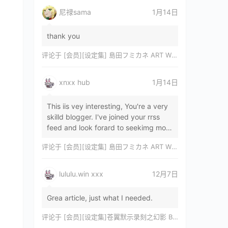
尼禄sama
1月14日
thank you
评论于
[会员][设定集] 島田フミカネ ART WORKS EXTRA Luminous Witches[DL]
xnxx hub
1月14日
This iis vey interesting, You're a very
skilld blogger. I've joined your rrss
feed and look forard to seekimg mor
of your wonderfu post. Also, I've sh…
评论于
[会员][设定集] 島田フミカネ ART WORKS EXTRA Luminous Witches[DL]
lululu.win xxx
12月7日
Grea article, just what I needed.
评论于
[会员][设定集]苍翼默示录刻之幻影 BLAZBLUE CHRONOPHANTASMA 公式設定資料集II