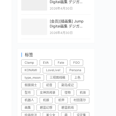
Digital画集 デジガ
CLAYMORE 2
2026年4月30日
[会员][插画集] Jump
Digital画集 デジガ
CLAYMORE 1
2026年4月30日
标签
Clamp
EVA
Fate
FGO
KONAMI
LoveLive!
Persona
type_moon
三视图线稿
上色
假面骑士
初音
副岛成记
型月
女神异闻录
怪物
机体
机器人
机娘
机甲
村田莲尔
画集
碧蓝幻想
碧蓝航线
绘画技法
美少女
萌
设定集