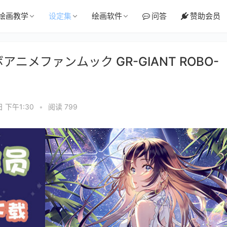
绘画教学
设定集
绘画软件
问答
赞助会员
アニメファンムック GR-GIANT ROBO-
日 下午1:30
•
阅读 799