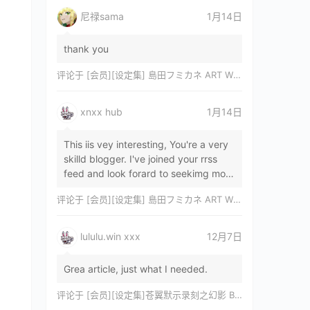
尼禄sama
1月14日
thank you
评论于
[会员][设定集] 島田フミカネ ART WORKS EXTRA Luminous Witches[DL]
xnxx hub
1月14日
This iis vey interesting, You're a very
skilld blogger. I've joined your rrss
feed and look forard to seekimg mor
of your wonderfu post. Also, I've sh…
评论于
[会员][设定集] 島田フミカネ ART WORKS EXTRA Luminous Witches[DL]
lululu.win xxx
12月7日
Grea article, just what I needed.
评论于
[会员][设定集]苍翼默示录刻之幻影 BLAZBLUE CHRONOPHANTASMA 公式設定資料集II