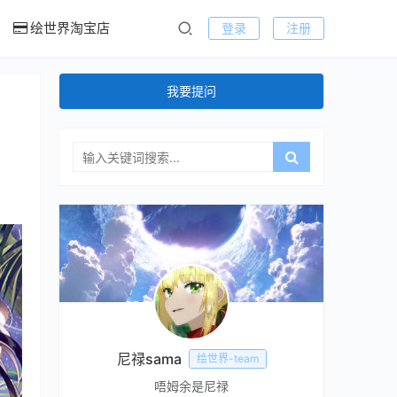
绘世界淘宝店
登录
注册
我要提问
尼禄sama
绘世界-team
唔姆余是尼禄