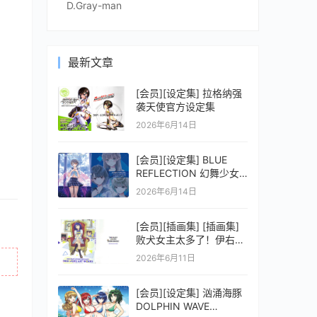
D.Gray-man
最新文章
[会员][设定集] 拉格纳强
袭天使官方设定集
2026年6月14日
[会员][设定集] BLUE
REFLECTION 幻舞少女
之剑公式ビジュアルコレ
2026年6月14日
クション (電撃の攻略本)
[会员][插画集] [插画集]
败犬女主太多了！伊右群
ARTWORKS
2026年6月11日
[会员][设定集] 汹涌海豚
DOLPHIN WAVE