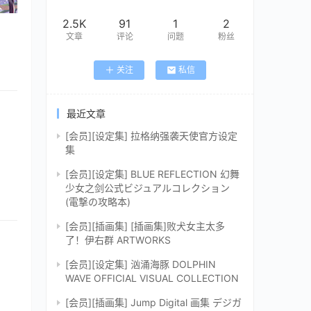
2.5K
91
1
2
文章
评论
问题
粉丝
关注
私信
最近文章
[会员][设定集] 拉格纳强袭天使官方设定
集
[会员][设定集] BLUE REFLECTION 幻舞
少女之剑公式ビジュアルコレクション
(電撃の攻略本)
[会员][插画集] [插画集]败犬女主太多
了！伊右群 ARTWORKS
[会员][设定集] 汹涌海豚 DOLPHIN
WAVE OFFICIAL VISUAL COLLECTION
[会员][插画集] Jump Digital 画集 デジガ