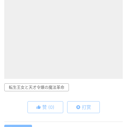
転生王女と天才令嬢の魔法革命
赞
(0)
打赏