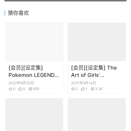
猜你喜欢
[会员][设定集]
[会员][设定集] The
Pokemon LEGENDS
Art of Girls’
アルセウス 公式ガイ
Frontine 少女前线公
2022年8月30日
2021年6月14日
ドブック
0
0
859
式设定画集 Vol.2
0
1
3.2K