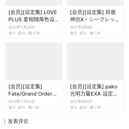
[会员][设定集] LOVE
[会员][设定集] 异度
PLUS 爱相随角色设
神剑X・シークレット
定资料集 小早川凛子
ファイル アート・オ
2021年11月24日
2021年8月8日
篇
0
0
2.3K
ブ・ミラ
0
0
1.2K
[会员][设定集]
[会员][设定集] pako
Fate/Grand Order
光明力量EXA 设定资
Players’ Guide 2022
料集
2022年11月30日
2021年8月5日
0
0
1.3K
0
0
1.4K
发表评论