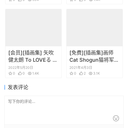
ュアルブック
[会员][插画集] 矢吹
[免费][插画集]画师
健太朗 To LOVEる ダ
Cat Shogun猫将军插
ークネス アニメイラ
画集ILLUSTRATION
2022年5月20日
2021年4月3日
スト集 Juicy
0
0
1.4K
MAKING & VISUAL
0
2
3.1K
BOOK
发表评论