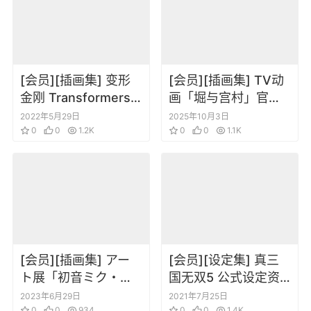
[会员][插画集] 变形
[会员][插画集] TV动
金刚 Transformers
画「堀与宫村」官方
The Covenant of
粉丝手册 毕业纪念版
2022年5月29日
2025年10月3日
Primus
0
0
1.2K
0
0
1.1K
[会员][插画集] アー
[会员][设定集] 真三
ト展「初音ミク・ク
国无双5 公式设定资
ロニクル」 公式ビジ
料集
2023年6月29日
2021年7月25日
0
0
934
0
0
1.4K