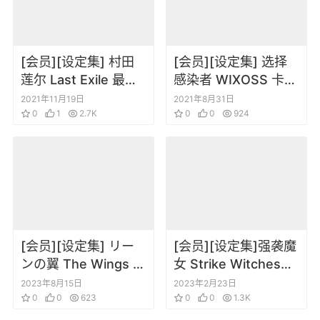
[会员][设定集] 村田
[会员][设定集] 选择
莲尔 Last Exile 最终
感染者 WIXOSS 卡牌
流放银翼之法姆 最后
设定6
2021年11月19日
2021年8月31日
流亡 银翼少女法姆
0
1
2.7K
0
0
924
[会员][设定集] リー
[会员][设定集]强袭魔
ンの翼 The Wings of
女 Strike Witches
Rean Volume 1-3
ROAD to BERLIN
2023年8月15日
2023年2月23日
booklet+Early
0
0
623
Official Fanbook[DL
0
0
1.3K
Sketches
版]