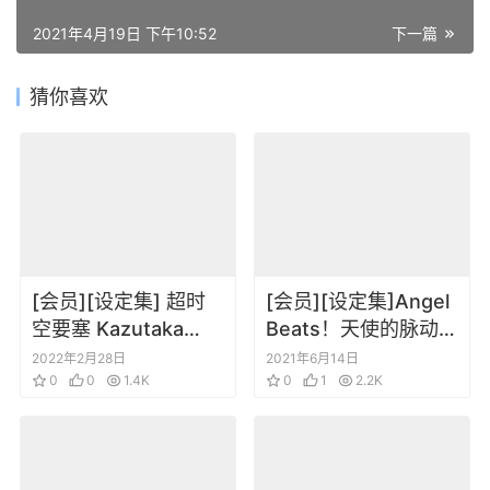
2021年4月19日 下午10:52
下一篇
猜你喜欢
[会员][设定集] 超时
[会员][设定集]Angel
空要塞 Kazutaka
Beats！天使的脉动人
Miyatake Design
物角色线稿场景设定
2022年2月28日
2021年6月14日
Works Macross &
0
0
1.4K
原画集
0
1
2.2K
Orguss