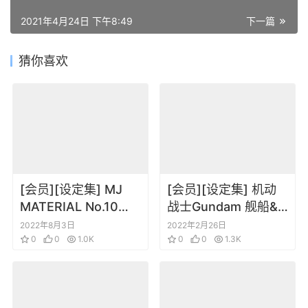
2021年4月24日 下午8:49
下一篇
猜你喜欢
[会员][设定集] MJ
[会员][设定集] 机动
MATERIAL No.10
战士Gundam 舰船&
GUNDAM ZZ&Z 保存
航空机大全集 2015
2022年8月3日
2022年2月26日
版 設定資料集
0
0
1.0K
增补改订版
0
0
1.3K