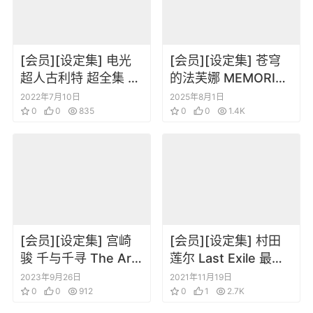
[会员][设定集] 电光
[会员][设定集] 苍穹
超人古利特 超全集 修
的法芙娜 MEMORIAL
补改订版
BOOK
2022年7月10日
2025年8月1日
0
0
835
0
0
1.4K
[会员][设定集] 宫崎
[会员][设定集] 村田
骏 千与千寻 The Art
莲尔 Last Exile 最终
of Spirited Away
流放银翼之法姆 最后
2023年9月26日
2021年11月19日
0
0
912
流亡 银翼少女法姆
0
1
2.7K