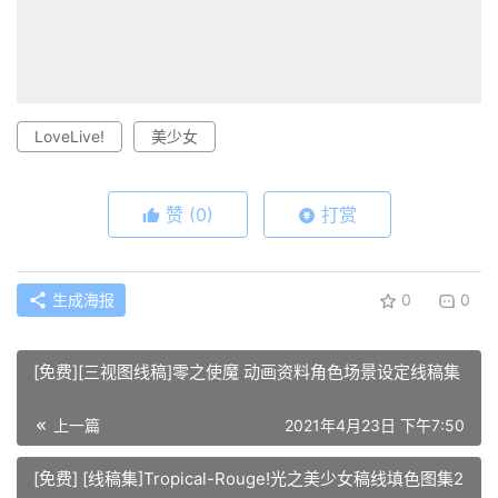
LoveLive!
美少女
赞
(0)
打赏
生成海报
0
0
[免费][三视图线稿]零之使魔 动画资料角色场景设定线稿集
上一篇
2021年4月23日 下午7:50
[免费] [线稿集]Tropical-Rouge!光之美少女稿线填色图集2