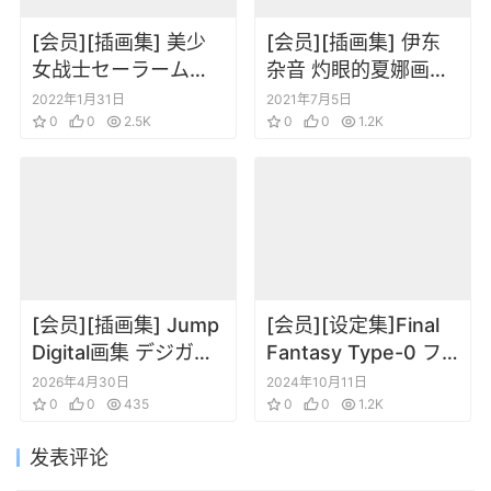
[会员][插画集] 美少
[会员][插画集] 伊东
女战士セーラームー
杂音 灼眼的夏娜画集1
ン SAILORMOON 同
红莲
2022年1月31日
2021年7月5日
人原画集Infinity
0
0
2.5K
0
0
1.2K
[会员][插画集] Jump
[会员][设定集]Final
Digital画集 デジガ
Fantasy Type-0 フ
CLAYMORE 1
ァイナルファンタジ
2026年4月30日
2024年10月11日
0
0
435
ー零式 公式設定資料
0
0
1.2K
集 朱ノ秘史
发表评论