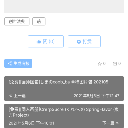
创世法典
萌
赞
(0)
打赏
生成海报
0
0
[免费][画师图包]しまのcoob_ba 草稿图片包 202105
上一篇
2021年5月5日 下午12:47
[免费][同人画册]CrerpSucre (くれ～ぷ) SpringFlavor (東
方Project)
2021年5月6日 下午10:01
下一篇