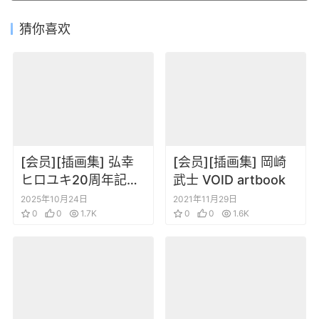
猜你喜欢
[会员][插画集] 弘幸
[会员][插画集] 岡崎
ヒロユキ20周年記念
武士 VOID artbook
イラスト全集 [DL版]
2025年10月24日
2021年11月29日
0
0
1.7K
0
0
1.6K