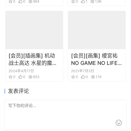
風景～
0
0
964
0
1
1.9K
[会员][插画集] 机动
[会员][画集] 榎宮祐
战士高达 水星的魔女
NO GAME NO LIFE
お疲れ様本
游戏人生 插画集
2024年4月17日
2021年7月3日
0
0
653
0
0
1.1K
发表评论