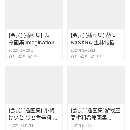
[会员][插画集] ふー
[会员][插画集] 战国
み画集 Imagination
BASARA 土林诚插画
[DL版]
原画集
2022年2月23日
2021年9月29日
0
0
1.0K
0
0
1.6K
[会员][插画集] 小梅
[会员][插画集]游戏王
けいと 狼と香辛料 画
高桥和希原画集
集 ～狼と麦と林檎の
DUEL ART 高清版
2022年3月17日
2021年6月24日