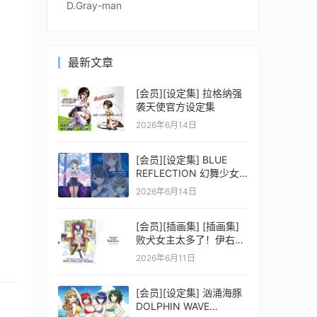
D.Gray-man
最新文章
[会员][设定集] 拉格纳强
袭天使官方设定集
2026年6月14日
[会员][设定集] BLUE
REFLECTION 幻舞少女
之剑公式ビジュアルコレ
2026年6月14日
クション (電撃の攻略本)
[会员][插画集] [插画集]
败犬女主太多了！伊右群
ARTWORKS
2026年6月11日
[会员][设定集] 汹涌海豚
DOLPHIN WAVE