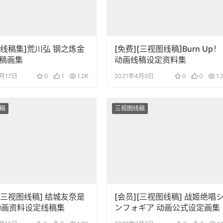
][线稿集]荒川弘 钢之炼金
[免费][三视图线稿]Burn Up！
稿画集
动画线稿设定资料集
4月17日
0
1
1.2K
2021年4月9日
0
0
1.
稿
三视图线稿
][三视图线稿] 结城友奈是
[会员][三视图线稿] 战姬绝唱
动画资料设定线稿集
ンフォギア 动画公式设定画集