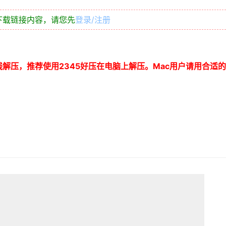
下载链接内容，请您先
登录/注册
线解压，推荐使用
2345
好压在电脑上解压。
Mac
用户请用合适的