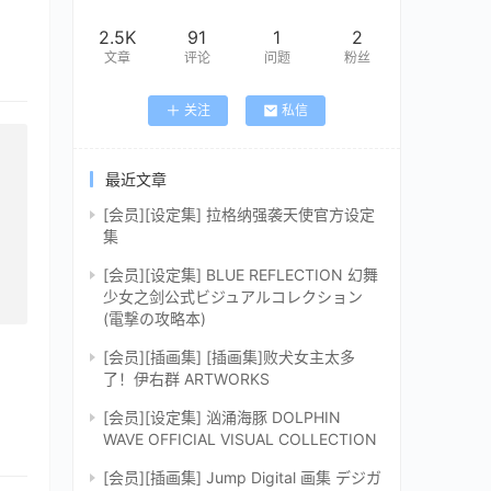
2.5K
91
1
2
文章
评论
问题
粉丝
关注
私信
最近文章
[会员][设定集] 拉格纳强袭天使官方设定
集
[会员][设定集] BLUE REFLECTION 幻舞
少女之剑公式ビジュアルコレクション
(電撃の攻略本)
[会员][插画集] [插画集]败犬女主太多
了！伊右群 ARTWORKS
[会员][设定集] 汹涌海豚 DOLPHIN
WAVE OFFICIAL VISUAL COLLECTION
[会员][插画集] Jump Digital 画集 デジガ