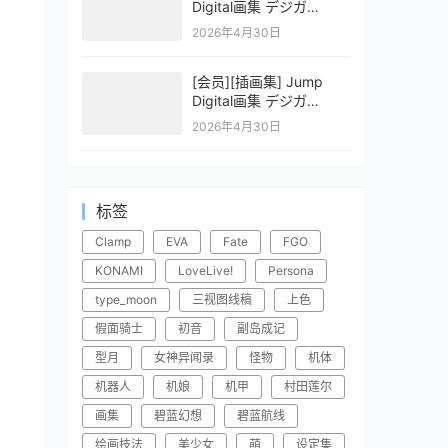
Digital画集 デジガ
CLAYMORE 2
2026年4月30日
[会员][插画集] Jump
Digital画集 デジガ
CLAYMORE 1
2026年4月30日
标签
Clamp
EVA
Fate
FGO
KONAMI
LoveLive!
Persona
type_moon
三视图线稿
上色
假面骑士
初音
副岛成记
型月
女神异闻录
怪物
机体
机器人
机娘
机甲
村田莲尔
画集
碧蓝幻想
碧蓝航线
绘画技法
美少女
萌
设定集