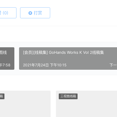
赞
(0)
打赏
视图线
[会员][线稿集] GoHands Works K Vol 2线稿集
午7:58
2021年7月24日 下午10:15
下
稿
三视图线稿