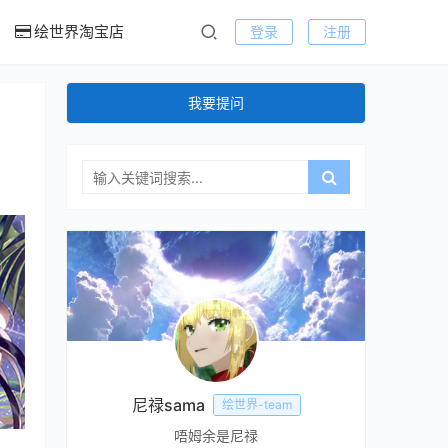
绘世界淘宝店
登录
注册
我要提问
尼禄sama
绘世界-team
唔姆余是尼禄