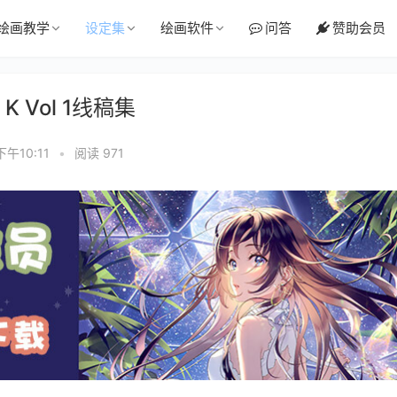
绘画教学
设定集
绘画软件
问答
赞助会员
 K Vol 1线稿集
下午10:11
•
阅读 971