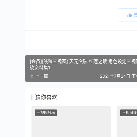
[会员][线稿三视图] 天元突破 红莲之眼 角色设定三
稿资料集1
上一篇
2021年7月24日 下
猜你喜欢
三视图线稿
三视图线