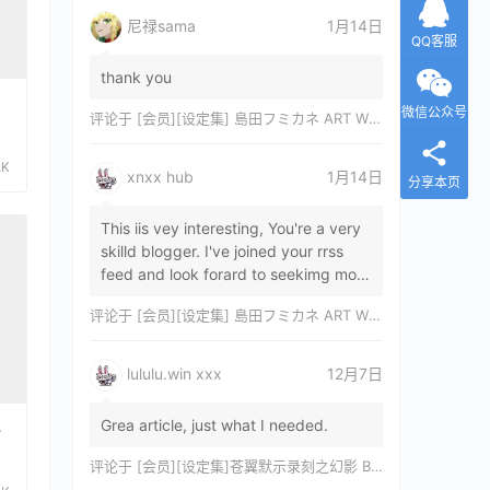
尼禄sama
1月14日
QQ客服
thank you
微信公众号
评论于
[会员][设定集] 島田フミカネ ART WORKS EXTRA Luminous Witches[DL]
2K
xnxx hub
1月14日
分享本页
This iis vey interesting, You're a very
skilld blogger. I've joined your rrss
feed and look forard to seekimg mor
of your wonderfu post. Also, I've sh…
评论于
[会员][设定集] 島田フミカネ ART WORKS EXTRA Luminous Witches[DL]
lululu.win xxx
12月7日
Grea article, just what I needed.
シ
评论于
[会员][设定集]苍翼默示录刻之幻影 BLAZBLUE CHRONOPHANTASMA 公式設定資料集II