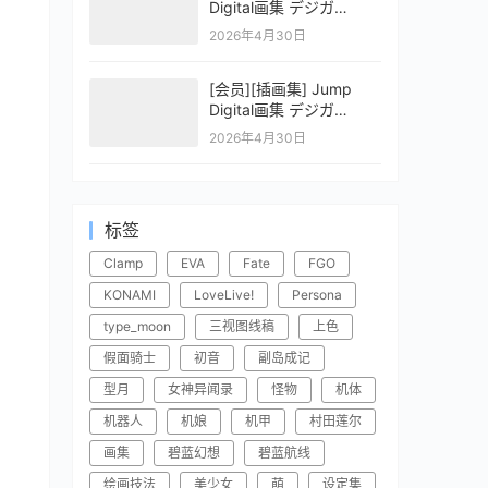
Digital画集 デジガ
CLAYMORE 2
2026年4月30日
[会员][插画集] Jump
Digital画集 デジガ
CLAYMORE 1
2026年4月30日
标签
Clamp
EVA
Fate
FGO
KONAMI
LoveLive!
Persona
type_moon
三视图线稿
上色
假面骑士
初音
副岛成记
型月
女神异闻录
怪物
机体
机器人
机娘
机甲
村田莲尔
画集
碧蓝幻想
碧蓝航线
绘画技法
美少女
萌
设定集