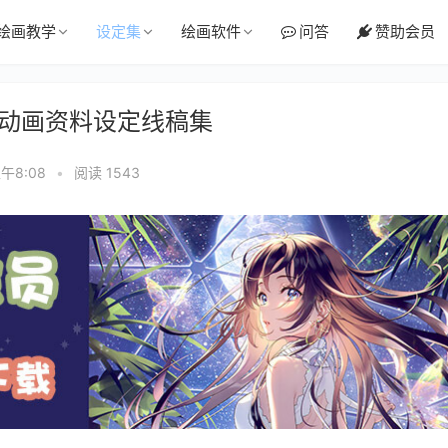
绘画教学
设定集
绘画软件
问答
赞助会员
S 动画资料设定线稿集
上午8:08
•
阅读 1543