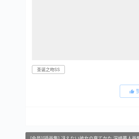
圣诞之吻SS
[会员][插画集] 冴えない彼女の育てかた 深崎暮人画集 下