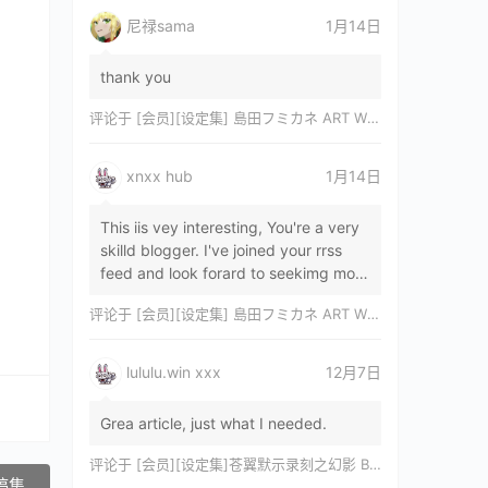
尼禄sama
1月14日
thank you
评论于
[会员][设定集] 島田フミカネ ART WORKS EXTRA Luminous Witches[DL]
xnxx hub
1月14日
This iis vey interesting, You're a very
skilld blogger. I've joined your rrss
feed and look forard to seekimg mor
of your wonderfu post. Also, I've sh…
评论于
[会员][设定集] 島田フミカネ ART WORKS EXTRA Luminous Witches[DL]
lululu.win xxx
12月7日
Grea article, just what I needed.
评论于
[会员][设定集]苍翼默示录刻之幻影 BLAZBLUE CHRONOPHANTASMA 公式設定資料集II
稿集