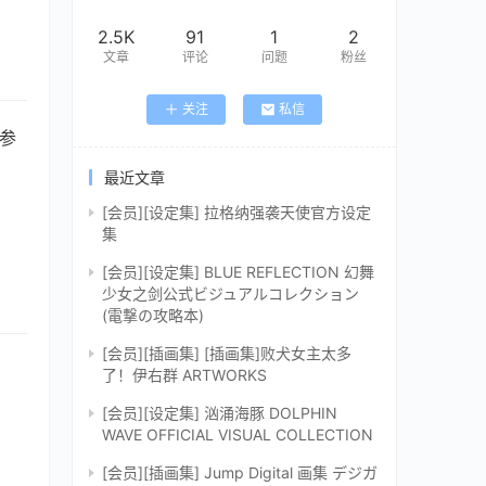
2.5K
91
1
2
文章
评论
问题
粉丝
关注
私信
情参
最近文章
[会员][设定集] 拉格纳强袭天使官方设定
集
[会员][设定集] BLUE REFLECTION 幻舞
少女之剑公式ビジュアルコレクション
(電撃の攻略本)
[会员][插画集] [插画集]败犬女主太多
了！伊右群 ARTWORKS
[会员][设定集] 汹涌海豚 DOLPHIN
WAVE OFFICIAL VISUAL COLLECTION
[会员][插画集] Jump Digital 画集 デジガ