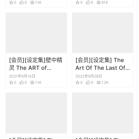
0
0
1.1K
Art of the Game
0
0
814
Exclusive Minibook
[会员][设定集]壁中精
[会员][设定集] The
灵 The ART of
Art Of The Last Of
Concrete Genie 概
Us 最后生还者
2021年6月14日
2022年9月28日
念设定原画插画集
0
0
1.1K
0
0
1.2K