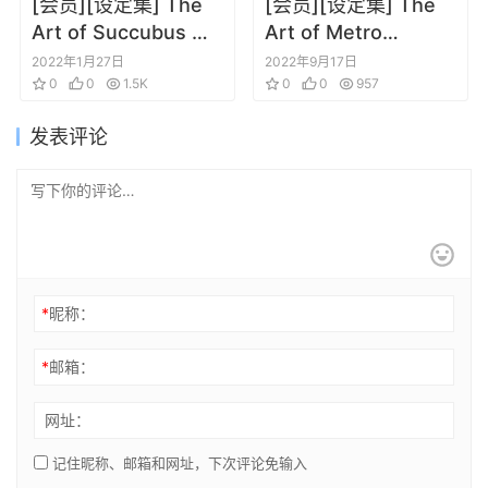
[会员][设定集] The
[会员][设定集] The
Art of Succubus 魅
Art of Metro
魔游戏设定
Exodus 地铁：离去
2022年1月27日
2022年9月17日
0
0
1.5K
0
0
957
发表评论
*
昵称：
*
邮箱：
网址：
记住昵称、邮箱和网址，下次评论免输入