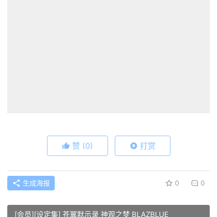
赞
(0)
打赏
生成海报
0
0
[会员][设定集] 苍翼默示录 神观之梦 BLAZBLUE