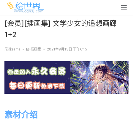
[会员][插画集] 文学少女的追想画廊
1+2
尼禄sama
•
插画集
•
2021年9月13日 下午6:15
素材介绍