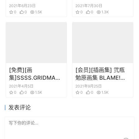
Goundwork.of.Evan
45th Anniversary
2021年6月23日
2021年7月30日
gelion vol.01
0
0
1.5K
Book
0
0
1.3K
[免费][画
[会员][插画集] 弐瓶
集]SSSS.GRIDMAN
勉原画集 BLAME!
古立特 插画集 Art
and so on
2021年4月5日
2021年9月25日
Fan Book 2018冬
0
0
1.5K
0
0
1.5K
发表评论