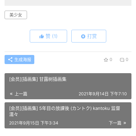
美少女
赞
(1)
打赏
生成海报
0
0
[会员][插画集] 甘露树插画集
上一篇
2021年9月14日 下午7:10
[会员][插画集] 5年目の放課後 (カントク) kantoku 监督
濡々
2021年9月15日 下午3:34
下一篇