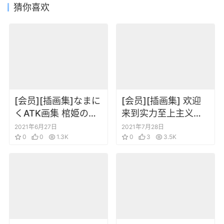
猜你喜欢
[会员][插画集]なまに
[会员][插画集] 欢迎
くATK画集 棺姫のチ
来到实力至上主义的
ャイカ 棺姬嘉依卡
教室画集
2021年6月27日
2021年7月28日
0
0
1.3K
0
3
3.5K