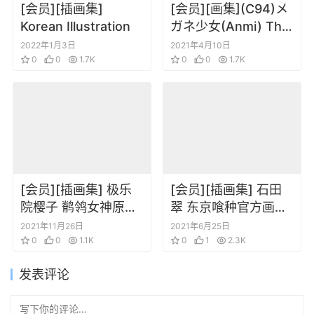
[会员][插画集]
[会员][画集](C94)メ
Korean Illustration
ガネ少女(Anmi) The
teabag catalogue小
2022年1月3日
2021年4月10日
0
0
1.7K
清新插画集
0
0
1.7K
[会员][插画集] 极乐
[会员][插画集] 石田
院樱子 鹡鸰女神原画
翠 东京喰种官方画集
视觉书
Zakki
2021年11月26日
2021年6月25日
0
0
1.1K
0
1
2.3K
发表评论