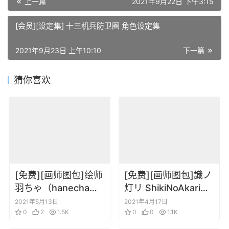
上一篇
2021年9月22日 下午3:15
[会员][设定集] 十三机兵防卫圈 角色设定集
2021年9月23日 上午10:10
下一篇
猜你喜欢
[免费][画师图包]绘师
[免费][画师图包]識ノ
羽ちゃ（hanecha）
灯リ ShikiNoAkari
Pixiv 图包202105
Pixiv 图包 202104
2021年5月13日
2021年4月17日
0
2
1.5K
0
0
1.1K