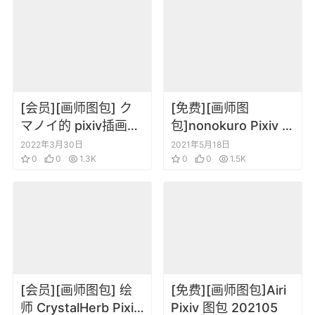
[会员][画师图包] ク
[免费][画师图
マノイ的 pixiv插画合
包]nonokuro Pixiv 图
集[更新到220330]
包 202105
2022年3月30日
2021年5月18日
0
0
1.3K
0
0
1.5K
[会员][画师图包] 绘
[免费][画师图包]Airi
师 CrystalHerb Pixiv
Pixiv 图包 202105