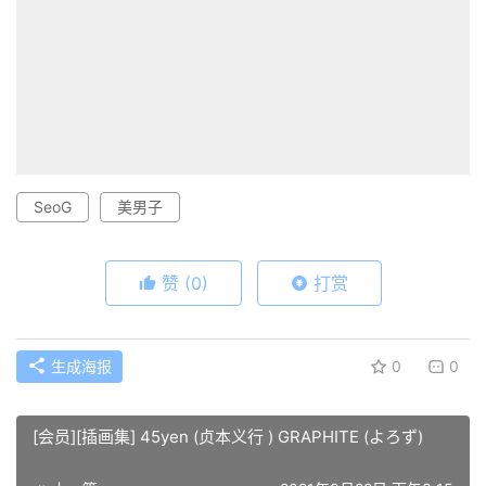
SeoG
美男子
赞
(0)
打赏
生成海报
0
0
[会员][插画集] 45yen (贞本义行 ) GRAPHITE (よろず)