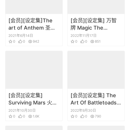
[会员][设定集]The
[会员][设定集] 万智
art of Anthem 圣歌/
牌 Magic The
赞歌 游戏角色场景道
Gathering – Planes
2021年6月14日
2022年11月17日
具设定集
0
0
942
of the Multiverse –
0
0
851
A Visual History
[会员][设定集]
[会员][设定集] The
Surviving Mars 火星
Art Of Battletoads
求生设定集
忍者蛙
2021年10月30日
2022年9月30日
0
0
1.6K
0
0
790