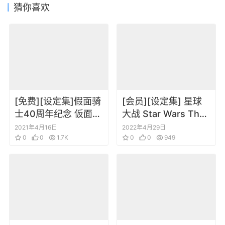
猜你喜欢
[免费][设定集]假面骑
[会员][设定集] 星球
士40周年纪念 仮面ラ
大战 Star Wars The
イダー年代记
Ultimate Action
2021年4月16日
2022年4月29日
0
0
1.7K
Figure Collection
0
0
949