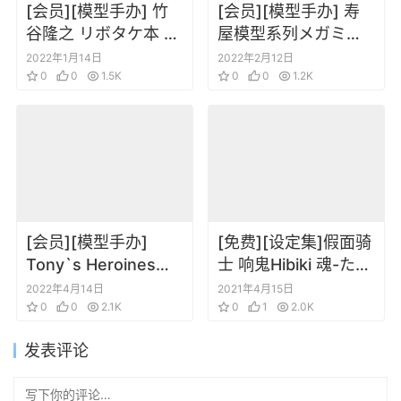
[会员][模型手办] 竹
[会员][模型手办] 寿
谷隆之 リボタケ本 佛
屋模型系列メガミデ
像金刚设定
バイス 女神装置
2022年1月14日
2022年2月12日
0
0
1.5K
Megami Device
0
0
1.2K
[会员][模型手办]
[免费][设定集]假面骑
Tony`s Heroines
士 响鬼Hibiki 魂-たま
Works Guilty
しい 特写写真集
2022年4月14日
2021年4月15日
Princess
0
0
2.1K
0
1
2.0K
发表评论