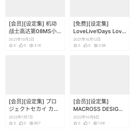
[会员][设定集] 机动
[免费][设定集]
战士高达第08MS小
LoveLive!Days Love
队 角色机体线稿设定
Live! General
2021年10月2日
2021年10月12日
集
0
0
3.1K
Magazine Vol.19
0
0
2.6K
[会员][设定集] プロ
[会员][设定集]
ジェクトセカイ カラ
MACROSS DESIGN
フルステージ！ feat.
WORKS 河森正治マ
2023年7月7日
2022年10月8日
初音ミク 公式ビジュ
0
0
807
クロスデザインワー
0
1
1.0K
アルファンブック
クス