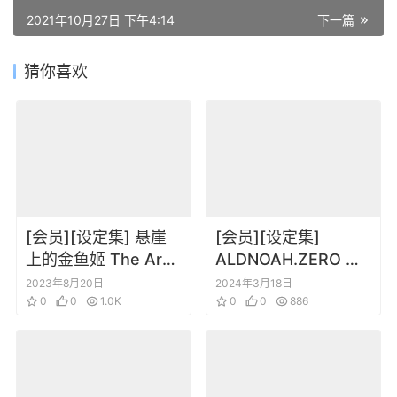
2021年10月27日 下午4:14
下一篇
猜你喜欢
[会员][设定集] 悬崖
[会员][设定集]
上的金鱼姬 The Art
ALDNOAH.ZERO ア
of Ponyo
ルドノア・ゼロ TVア
2023年8月20日
2024年3月18日
0
0
1.0K
ニメ公式ガイドブッ
0
0
886
ク vol.1+vol.2