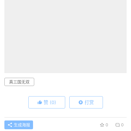
真三国无双
赞
(0)
打赏
生成海报
0
0