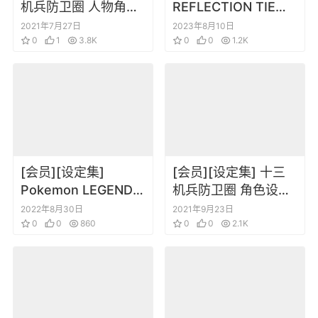
机兵防卫圈 人物角色
REFLECTION TIE帝
设定集+脚本集
公式ビジュアルコレ
2021年7月27日
2023年8月10日
0
1
3.8K
クション
0
0
1.2K
[会员][设定集]
[会员][设定集] 十三
Pokemon LEGENDS
机兵防卫圈 角色设定
アルセウス 公式ガイ
集
2022年8月30日
2021年9月23日
ドブック
0
0
860
0
0
2.1K