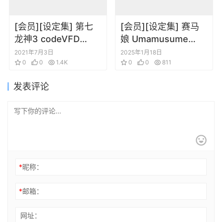
[会员][设定集] 第七
[会员][设定集] 赛马
龙神3 codeVFD
娘 Umamusume
VISUAL
Pretty Derby
2021年7月3日
2025年1月18日
COLLECTION
0
0
1.4K
Artworks Vol.03
0
0
811
发表评论
*
昵称：
*
邮箱：
网址：