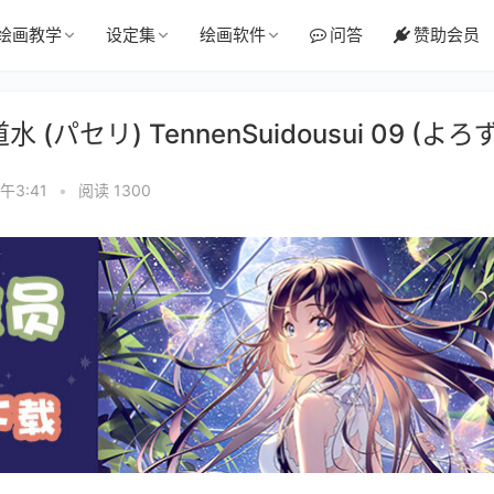
绘画教学
设定集
绘画软件
问答
赞助会员
 (パセリ) TennenSuidousui 09 (よろず
午3:41
•
阅读 1300