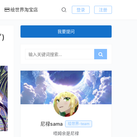
绘世界淘宝店
登录
注册
我要提问
)
尼禄sama
绘世界-team
唔姆余是尼禄