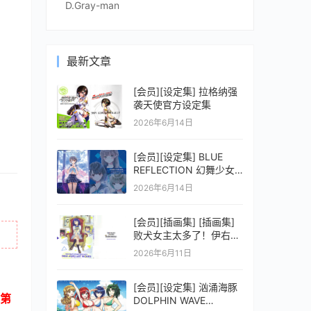
D.Gray-man
最新文章
[会员][设定集] 拉格纳强
袭天使官方设定集
2026年6月14日
[会员][设定集] BLUE
REFLECTION 幻舞少女
之剑公式ビジュアルコレ
2026年6月14日
クション (電撃の攻略本)
[会员][插画集] [插画集]
败犬女主太多了！伊右群
ARTWORKS
2026年6月11日
[会员][设定集] 汹涌海豚
第
DOLPHIN WAVE