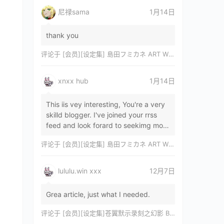
尼禄sama
1月14日
thank you
评论于
[会员][设定集] 島田フミカネ ART WORKS EXTRA Luminous Witches[DL]
xnxx hub
1月14日
This iis vey interesting, You're a very
skilld blogger. I've joined your rrss
feed and look forard to seekimg mor
of your wonderfu post. Also, I've sh…
评论于
[会员][设定集] 島田フミカネ ART WORKS EXTRA Luminous Witches[DL]
lululu.win xxx
12月7日
Grea article, just what I needed.
评论于
[会员][设定集]苍翼默示录刻之幻影 BLAZBLUE CHRONOPHANTASMA 公式設定資料集II