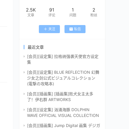
2.5K
91
1
2
文章
评论
问题
粉丝
关注
私信
最近文章
[会员][设定集] 拉格纳强袭天使官方设定
集
[会员][设定集] BLUE REFLECTION 幻舞
少女之剑公式ビジュアルコレクション
(電撃の攻略本)
[会员][插画集] [插画集]败犬女主太多
了！伊右群 ARTWORKS
[会员][设定集] 汹涌海豚 DOLPHIN
WAVE OFFICIAL VISUAL COLLECTION
[会员][插画集] Jump Digital 画集 デジガ