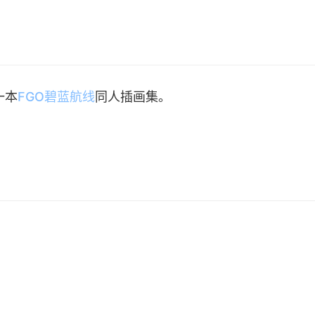
一本
FGO
碧蓝航线
同人插画集。