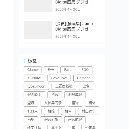
Digital画集 デジガ
CLAYMORE 2
2026年4月30日
[会员][插画集] Jump
Digital画集 デジガ
CLAYMORE 1
2026年4月30日
标签
Clamp
EVA
Fate
FGO
KONAMI
LoveLive!
Persona
type_moon
三视图线稿
上色
假面骑士
初音
副岛成记
型月
女神异闻录
怪物
机体
机器人
机娘
机甲
村田莲尔
画集
碧蓝幻想
碧蓝航线
绘画技法
美少女
萌
设定集