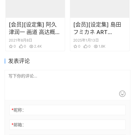
[会员][设定集] 阿久
[会员][设定集] 島田
津润一 画道 高达概念
フミカネ ART
原画集机体线稿插画
WORKS EXTRA
2021年8月8日
2025年1月13日
0
0
2.4K
Luminous
0
0
1.8K
Witches[DL]
发表评论
*
昵称：
*
邮箱：