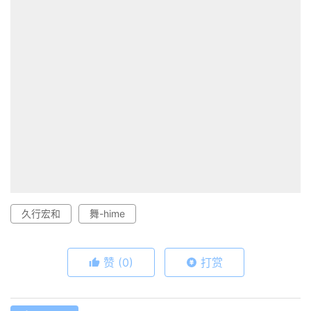
久行宏和
舞-hime
赞
(0)
打赏