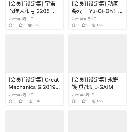
[会员][设定集] 宇宙
[会员][设定集] 动画
战舰大和号 2205 新
游戏王 Yu-Gi-Oh！
的旅程 全记录集
RushDuel 设定集
2022年8月29日
2021年10月7日
0
1
2.5K
0
0
1.5K
[会员][设定集] Great
[会员][设定集] 永野
Mechanics G 2019
護 重战机L-GAIM
四季季刊合集
2022年2月27日
2022年5月1日
0
0
1.0K
0
0
1.8K