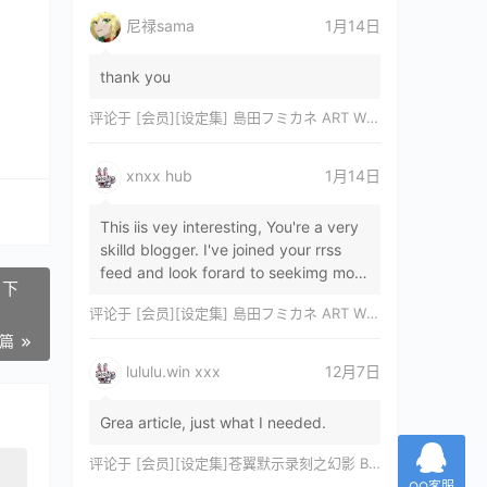
尼禄sama
1月14日
thank you
评论于
[会员][设定集] 島田フミカネ ART WORKS EXTRA Luminous Witches[DL]
xnxx hub
1月14日
This iis vey interesting, You're a very
skilld blogger. I've joined your rrss
feed and look forard to seekimg mor
of your wonderfu post. Also, I've sh…
评论于
[会员][设定集] 島田フミカネ ART WORKS EXTRA Luminous Witches[DL]
一篇
lululu.win xxx
12月7日
Grea article, just what I needed.
评论于
[会员][设定集]苍翼默示录刻之幻影 BLAZBLUE CHRONOPHANTASMA 公式設定資料集II
QQ客服