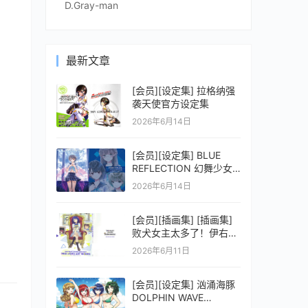
D.Gray-man
最新文章
[会员][设定集] 拉格纳强
袭天使官方设定集
2026年6月14日
[会员][设定集] BLUE
REFLECTION 幻舞少女
之剑公式ビジュアルコレ
2026年6月14日
クション (電撃の攻略本)
[会员][插画集] [插画集]
败犬女主太多了！伊右群
ARTWORKS
2026年6月11日
[会员][设定集] 汹涌海豚
DOLPHIN WAVE