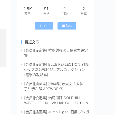
2.5K
91
1
2
文章
评论
问题
粉丝
关注
私信
最近文章
[会员][设定集] 拉格纳强袭天使官方设定
集
[会员][设定集] BLUE REFLECTION 幻舞
少女之剑公式ビジュアルコレクション
(電撃の攻略本)
[会员][插画集] [插画集]败犬女主太多
了！伊右群 ARTWORKS
[会员][设定集] 汹涌海豚 DOLPHIN
WAVE OFFICIAL VISUAL COLLECTION
[会员][插画集] Jump Digital 画集 デジガ