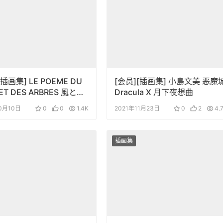
[插画集] LE POEME DU
[会员][插画集] 小島文美 恶魔
 ET DES ARBRES 風と木
Dracula X 月下夜想曲
竹宮恵子豪華イラスト集
10月10日
0
0
1.4K
2021年11月23日
0
2
4.
插画集