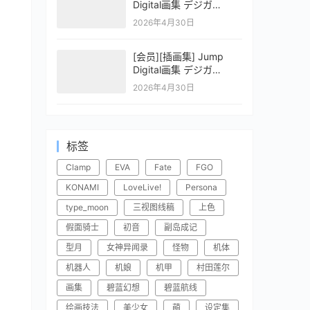
Digital画集 デジガ
CLAYMORE 2
2026年4月30日
[会员][插画集] Jump
Digital画集 デジガ
CLAYMORE 1
2026年4月30日
标签
Clamp
EVA
Fate
FGO
KONAMI
LoveLive!
Persona
type_moon
三视图线稿
上色
假面骑士
初音
副岛成记
型月
女神异闻录
怪物
机体
机器人
机娘
机甲
村田莲尔
画集
碧蓝幻想
碧蓝航线
绘画技法
美少女
萌
设定集