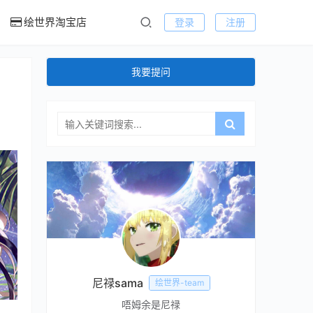
绘世界淘宝店
登录
注册
我要提问
尼禄sama
绘世界-team
唔姆余是尼禄