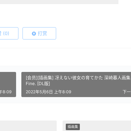
赞
(0)
打赏
[会员][插画集] 冴えない彼女の育てかた 深崎暮人画集 下
Fine. [DL版]
午8:09
2022年5月6日 上午8:09
下
插画集