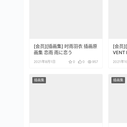
[会员][插画集] 时雨羽衣 插画原
[会员]
画集 恋雨 雨に恋う
VENT
の詩 
2021年8月1日
0
0
957
2021年
插画集
插画集