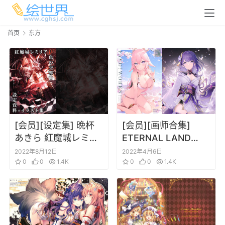
首页
东方
[会员][设定集] 晩杯
[会员][画师合集]
あきら 紅魔城レミリ
ETERNAL LAND
ア 緋色の交響曲 設定
(6U☆) 40卷合集 更
2022年8月12日
2022年4月6日
資料＋イラスト集
0
0
1.4K
新到C101
0
0
1.4K