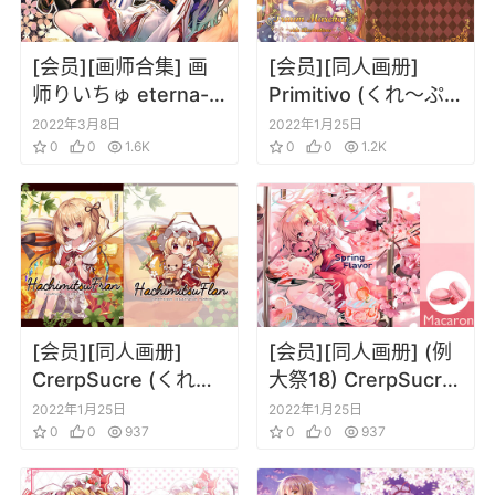
[会员][画师合集] 画
[会员][同人画册]
师りいちゅ eterna-
Primitivo (くれ～ぷ)
radiare 34册画册合
Traum Marchen (東
2022年3月8日
2022年1月25日
集更新到220328
0
0
1.6K
方Project)
0
0
1.2K
[会员][同人画册]
[会员][同人画册] (例
CrerpSucre (くれ～
大祭18) CrerpSucre
ぷ) HachimitsuFran
(くれ～ぷ)
2022年1月25日
2022年1月25日
(東方Project)
0
0
937
SpringFlavor (东方
0
0
937
Project)