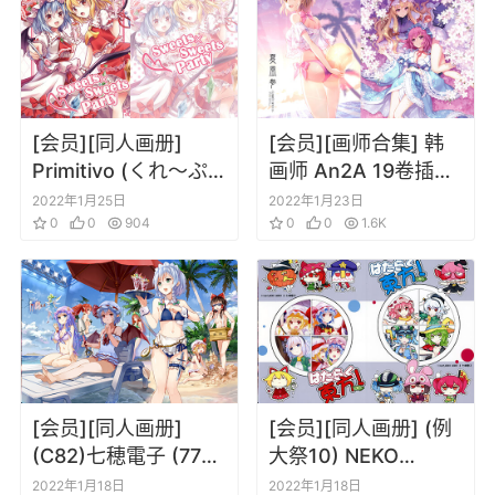
[会员][同人画册]
[会员][画师合集] 韩
Primitivo (くれ～ぷ)
画师 An2A 19卷插画
Sweets×SweetsPar
合集
2022年1月25日
2022年1月23日
ty (東方Project)
0
0
904
0
0
1.6K
[会员][同人画册]
[会员][同人画册] (例
(C82)七穂電子 (77gl)
大祭10) NEKO
サマーブリーズ (东方
WORKi 七穂電子
2022年1月18日
2022年1月18日