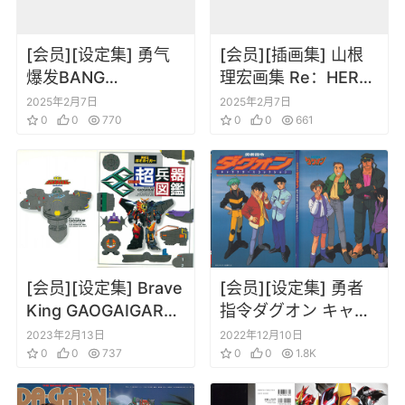
[会员][设定集] 勇气
[会员][插画集] 山根
爆发BANG
理宏画集 Re：HERO
BRAVERN
TO MASAHIRO
2025年2月7日
2025年2月7日
MECHANIC &
0
0
770
0
0
661
WORLD COMPLETE
BOOK
[会员][设定集] Brave
[会员][设定集] 勇者
King GAOGAIGAR
指令ダグオン キャラ
Gutsy Geiod Guard’s
クターズコレクショ
2023年2月13日
2022年12月10日
Ultra Technology
0
0
737
ン
0
0
1.8K
Arms Aad Armour
Guide Book