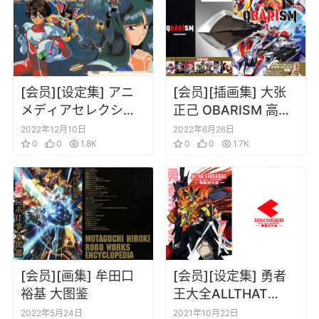
[会员][设定集] アニ
[会员][插画集] 大张
メディアセレクショ
正己 OBARISM 高达
ン 伝説の勇者ダ・ガ
机体原画集
2022年12月10日
2022年6月26日
ーン
0
0
1.8K
0
0
1.7K
[会员][画集] 牟田口
[会员][设定集] 勇者
裕基 大图鉴
王大全ALLTHAT
GAOGAIGAR
2022年5月24日
2021年10月22日