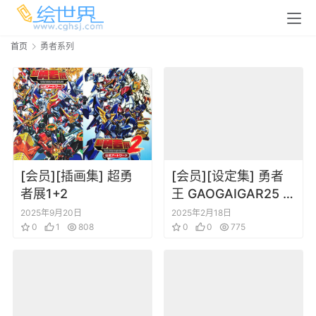
首页
勇者系列
[会员][插画集] 超勇
[会员][设定集] 勇者
者展1+2
王 GAOGAIGAR25 周
年 公式设定资料集
2025年9月20日
2025年2月18日
0
1
808
Glorious Gaogaiga
0
0
775
Generation