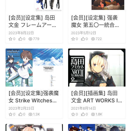
[会员][设定集] 岛田
[会员][设定集] 强袭
文金 フレームアーム
魔女 第五〇一統合戦
ズ・ガール デザイナ
闘航空団全記録 1+2
2023年8月22日
2023年5月12日
ーズノート
0
0
779
0
0
722
[会员][设定集]强袭魔
[会员][插画集] 岛田
女 Strike Witches
文金 ART WORKS II
ROAD to BERLIN
强袭魔女原画集
2023年2月23日
2021年8月14日
Official Fanbook[DL
0
0
1.3K
0
0
1.8K
版]