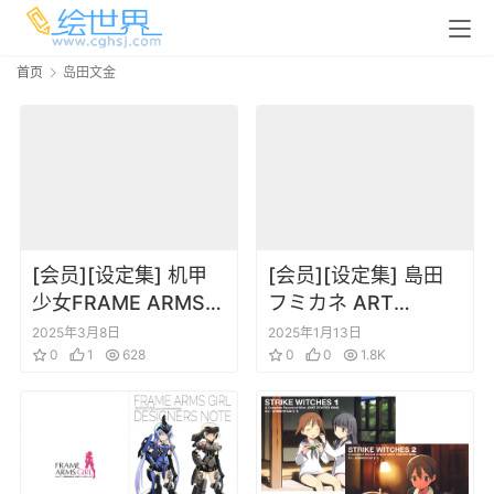
首页
岛田文金
[会员][设定集] 机甲
[会员][设定集] 島田
少女FRAME ARMS
フミカネ ART
GIRL Official
WORKS EXTRA
2025年3月8日
2025年1月13日
Fanbook ~和大家一
0
1
628
Luminous
0
0
1.8K
起~
Witches[DL]